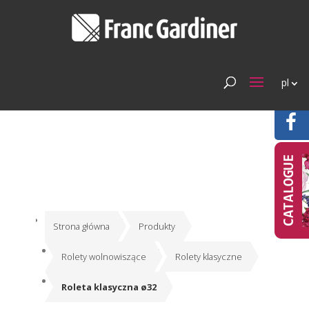
pl
Strona główna
Produkty
Rolety wolnowiszące
Rolety klasyczne
Roleta klasyczna ø32