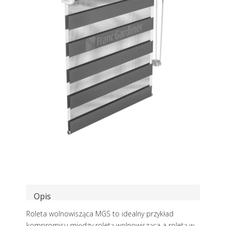
Opis
Roleta wolnowisząca MGS to idealny przykład
kompromisu między roletą wolnowisząca a roletą w