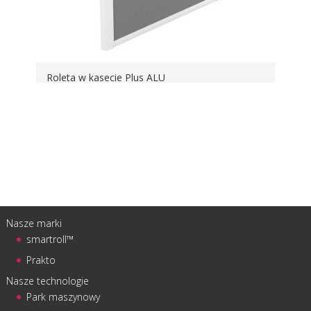
Roleta w kasecie Plus ALU
Nasze marki
smartroll™
Prakto
Nasze technologie
Park maszynowy