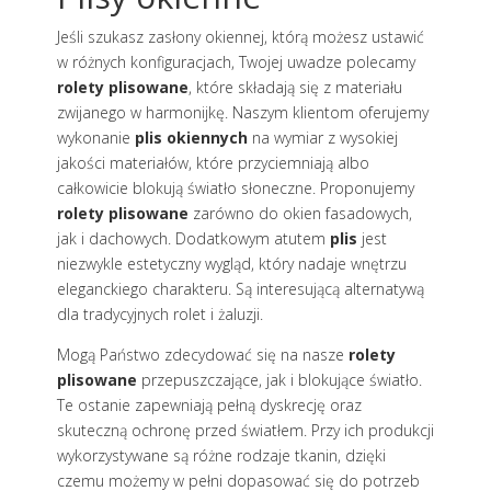
Jeśli szukasz zasłony okiennej, którą możesz ustawić
w różnych konfiguracjach, Twojej uwadze polecamy
rolety plisowane
, które składają się z materiału
zwijanego w harmonijkę. Naszym klientom oferujemy
wykonanie
plis okiennych
na wymiar z wysokiej
jakości materiałów, które przyciemniają albo
całkowicie blokują światło słoneczne. Proponujemy
rolety plisowane
zarówno do okien fasadowych,
jak i dachowych. Dodatkowym atutem
plis
jest
niezwykle estetyczny wygląd, który nadaje wnętrzu
eleganckiego charakteru. Są interesującą alternatywą
dla tradycyjnych rolet i żaluzji.
Mogą Państwo zdecydować się na nasze
rolety
plisowane
przepuszczające, jak i blokujące światło.
Te ostanie zapewniają pełną dyskrecję oraz
skuteczną ochronę przed światłem. Przy ich produkcji
wykorzystywane są różne rodzaje tkanin, dzięki
czemu możemy w pełni dopasować się do potrzeb