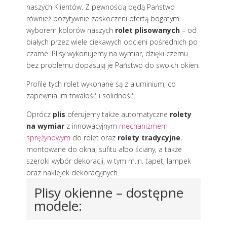
naszych Klientów. Z pewnością będą Państwo
również pozytywnie zaskoczeni ofertą bogatym
wyborem kolorów naszych
rolet plisowanych
– od
białych przez wiele ciekawych odcieni pośrednich po
czarne. Plisy wykonujemy na wymiar, dzięki czemu
bez problemu dopasują je Państwo do swoich okien.
Profile tych rolet wykonane są z aluminium, co
zapewnia im trwałość i solidność.
Oprócz
plis
oferujemy także automatyczne
rolety
na wymiar
z innowacyjnym
mechanizmem
sprężynowym
do rolet oraz
rolety tradycyjne
,
montowane do okna, sufitu albo ściany, a także
szeroki wybór dekoracji, w tym m.in. tapet, lampek
oraz naklejek dekoracyjnych.
Plisy okienne – dostępne
modele: